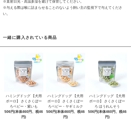
※直射日光・高温多湿を避けて保管してください。
※与える際は喉に詰まらせることのないよう飼い主の監視下で与えてくださ
い。
一緒に購入されている商品
ハミングドッグ 【犬用
ハミングドッグ 【犬用
ハミングドッグ 【犬用
ボーロ】 さくさくぼー
ボーロ】 さくさくぼー
ボーロ】 さくさくぼー
ろベビー・紫いも
ろベビー・ヤギミルク
ろ ほうれんそう
506円(本体460円、税46
506円(本体460円、税46
506円(本体460円、税46
円)
円)
円)