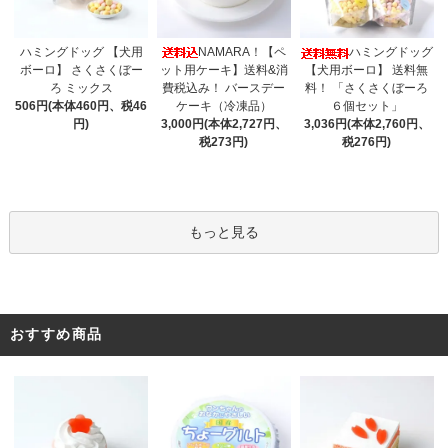
NAMARA！【ペ
ハミングドッグ 【犬用
ハミングドッグ
ット用ケーキ】送料&消
ボーロ】 さくさくぼー
【犬用ボーロ】 送料無
費税込み！ バースデー
ろ ミックス
料！ 「さくさくぼーろ
ケーキ（冷凍品）
506円(本体460円、税46
６個セット」
3,000円(本体2,727円、
円)
3,036円(本体2,760円、
税273円)
税276円)
もっと見る
おすすめ商品