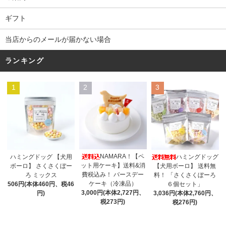
ギフト
当店からのメールが届かない場合
ランキング
1
2
3
NAMARA！【ペ
ハミングドッグ 【犬用
ハミングドッグ
ット用ケーキ】送料&消
ボーロ】 さくさくぼー
【犬用ボーロ】 送料無
費税込み！ バースデー
ろ ミックス
料！ 「さくさくぼーろ
ケーキ（冷凍品）
506円(本体460円、税46
６個セット」
3,000円(本体2,727円、
円)
3,036円(本体2,760円、
税273円)
税276円)