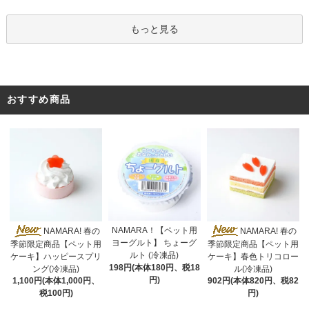
もっと見る
おすすめ商品
NAMARA！【ペット用
NAMARA! 春の
NAMARA! 春の
ヨーグルト】 ちょーグ
季節限定商品【ペット用
季節限定商品【ペット用
ルト (冷凍品)
ケーキ】ハッピースプリ
ケーキ】春色トリコロー
198円(本体180円、税18
ング(冷凍品)
ル(冷凍品)
円)
1,100円(本体1,000円、
902円(本体820円、税82
税100円)
円)