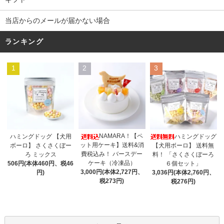
当店からのメールが届かない場合
ランキング
1
2
3
NAMARA！【ペ
ハミングドッグ 【犬用
ハミングドッグ
ット用ケーキ】送料&消
ボーロ】 さくさくぼー
【犬用ボーロ】 送料無
費税込み！ バースデー
ろ ミックス
料！ 「さくさくぼーろ
ケーキ（冷凍品）
506円(本体460円、税46
６個セット」
3,000円(本体2,727円、
円)
3,036円(本体2,760円、
税273円)
税276円)