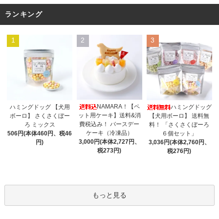
ランキング
1
2
3
NAMARA！【ペ
ハミングドッグ 【犬用
ハミングドッグ
ット用ケーキ】送料&消
ボーロ】 さくさくぼー
【犬用ボーロ】 送料無
費税込み！ バースデー
ろ ミックス
料！ 「さくさくぼーろ
ケーキ（冷凍品）
506円(本体460円、税46
６個セット」
3,000円(本体2,727円、
円)
3,036円(本体2,760円、
税273円)
税276円)
もっと見る