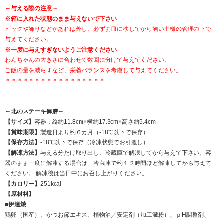
～与える際の注意～
※箱に入れた状態のまま与えないで下さい
ピックや飾りなどがあれば外し、必ずお皿に移してから飼い主様の管理の下で
与えてください。
※一度に与えすぎないようご注意ください
わんちゃんの大きさに合わせて数回に分けて与えてください。
ご飯の量を減らすなど、栄養バランスを考慮して与えてください。
＊＊＊＊＊＊＊＊＊＊＊＊＊＊＊＊＊
～北のステーキ御膳～
【サイズ】
容器：縦約11.8cm×横約17.3cm×高さ約5.4cm
【賞味期限】
製造日より約６カ月（-18℃以下で保存）
【保存方法】
-18℃以下で保存（冷凍状態でお引渡し）
【解凍方法】
与える分だけ取り出し、冷蔵庫で解凍してから与えて下さい。容
器のまま一度に解凍する場合は、冷蔵庫で約１２時間ほど解凍してから与えて
ください。 解凍後は当日中にお召し上がりください。
【カロリー】
251kcal
【原材料】
■伊達焼
鶏卵（国産）、かつお節エキス、植物油／安定剤（加工澱粉）、ｐH調整剤、