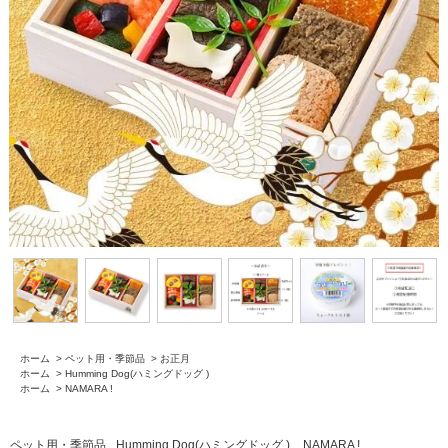
ホーム
>
ペット用・季節品
>
お正月
ホーム
>
Humming Dog(ハミングドッグ )
ホーム
>
NAMARA !
ペット用・季節品
Humming Dog(ハミングドッグ )
NAMARA !