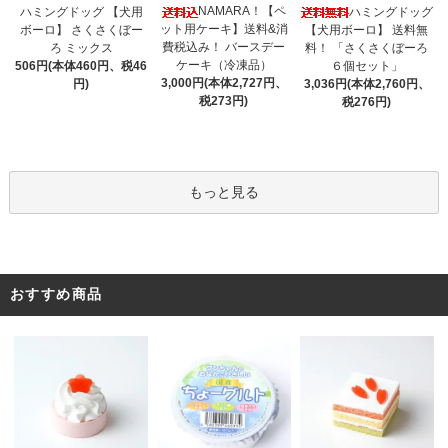
NAMARA！【ペ
ハミングドッグ 【犬用
ハミングドッグ
ット用ケーキ】送料&消
ボーロ】 さくさくぼー
【犬用ボーロ】 送料無
費税込み！ バースデー
ろ ミックス
料！ 「さくさくぼーろ
ケーキ（冷凍品）
506円(本体460円、税46
６個セット」
3,000円(本体2,727円、
円)
3,036円(本体2,760円、
税273円)
税276円)
もっと見る
おすすめ商品