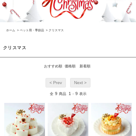
ホーム
>
ペット用・季節品
>
クリスマス
クリスマス
おすすめ順
価格順
新着順
< Prev
Next >
9
1
9
全
商品
-
表示