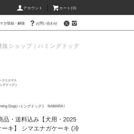
アカウント
カート(
0
)
マガ登録・解除
お問い合わせ
通販ショップ｜ハミングドッグ
>
クリスマス
ハミングドッグ )
ming Dog(ハミングドッグ )
NAMARA !
商品・送料込み【犬用・2025
ーキ】 シマエナガケーキ (冷