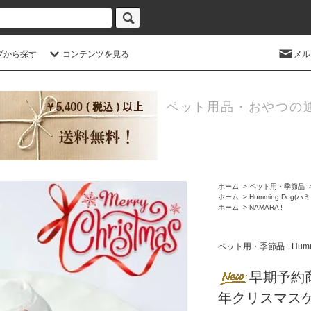
プから探す
コンテンツを見る
メル
ペット用品・おやつの
ホーム
>
ペット用・季節品
ホーム
>
Humming Dog(
ホーム
>
NAMARA !
ペット用・季節品
Hum
早期予約
年クリスマスケ