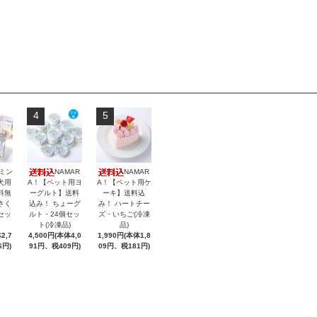
4
5
ミン
NAMAR
NAMAR
犬用
A！【ペット用ヨ
A！【ペット用ケ
料無
ーグルト】送料
ーキ】送料込
さく
込み！ ちょーグ
み！ ハートチー
セッ
ルト・24個セッ
ズ・いちご(冷凍
ト(冷凍品)
品)
2,7
4,500円(本体4,0
1,990円(本体1,8
6円)
91円、税409円)
09円、税181円)