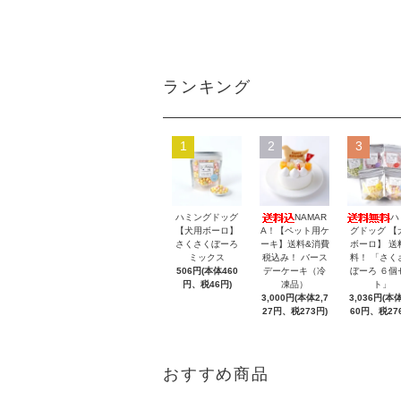
ランキング
1
2
3
ハミングドッグ
NAMAR
ハ
【犬用ボーロ】
A！【ペット用ケ
グドッグ 【
さくさくぼーろ
ーキ】送料&消費
ボーロ】 送
ミックス
税込み！ バース
料！ 「さく
506円(本体460
デーケーキ（冷
ぼーろ ６個
円、税46円)
凍品）
ト」
3,000円(本体2,7
3,036円(本体
27円、税273円)
60円、税27
おすすめ商品