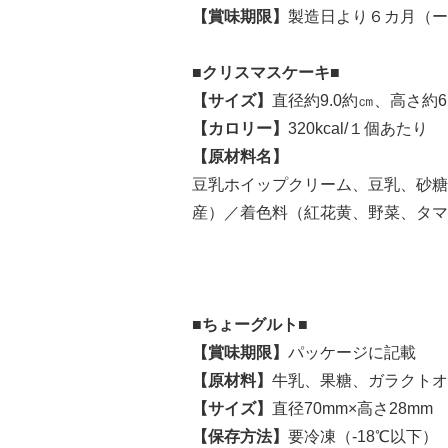
【賞味期限】
製造日より６カ月（ー
■クリスマスケーキ■
【サイズ】
直径約9.0約㎝、高さ約6
【カロリー】
320kcal/１個あたり
【原材料名】
豆乳ホイップクリーム、豆乳、砂糖
産）／着色料（紅花黄、野菜、タマ
■ちょーグルト■
【賞味期限】
パッケージに記載
【原材料】
牛乳、果糖、ガラクトオ
【サイズ】
直径70mm×高さ28mm
【保存方法】
要冷凍（-18℃以下）