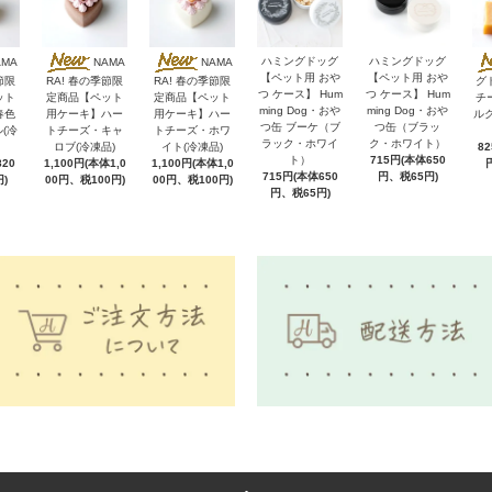
ハミングドッグ
ハミングドッグ
AMA
NAMA
NAMA
【ペット用 おや
【ペット用 おや
節限
RA! 春の季節限
RA! 春の季節限
グ
つ ケース】 Hum
つ ケース】 Hum
ット
定商品【ペット
定商品【ペット
チ
ming Dog・おや
ming Dog・おや
春色
用ケーキ】ハー
用ケーキ】ハー
ル
つ缶 ブーケ（ブ
つ缶（ブラッ
(冷
トチーズ・キャ
トチーズ・ホワ
ラック・ホワイ
ク・ホワイト）
ロブ(冷凍品)
イト(冷凍品)
8
ト）
715円(本体650
20
1,100円(本体1,0
1,100円(本体1,0
715円(本体650
円、税65円)
)
00円、税100円)
00円、税100円)
円、税65円)