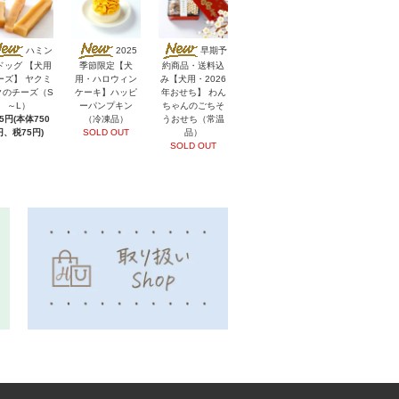
ハミン
2025
早期予
ドッグ 【犬用
季節限定【犬
約商品・送料込
ーズ】 ヤクミ
用・ハロウィン
み【犬用・2026
クのチーズ（S
ケーキ】ハッピ
年おせち】 わん
～L）
ーパンプキン
ちゃんのごちそ
25円(本体750
（冷凍品）
うおせち（常温
円、税75円)
SOLD OUT
品）
SOLD OUT