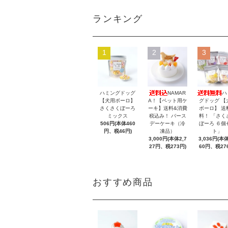
ランキング
1
2
3
ハミングドッグ
NAMAR
ハ
【犬用ボーロ】
A！【ペット用ケ
グドッグ 【
さくさくぼーろ
ーキ】送料&消費
ボーロ】 送
ミックス
税込み！ バース
料！ 「さく
506円(本体460
デーケーキ（冷
ぼーろ ６個
円、税46円)
凍品）
ト」
3,000円(本体2,7
3,036円(本体
27円、税273円)
60円、税27
おすすめ商品