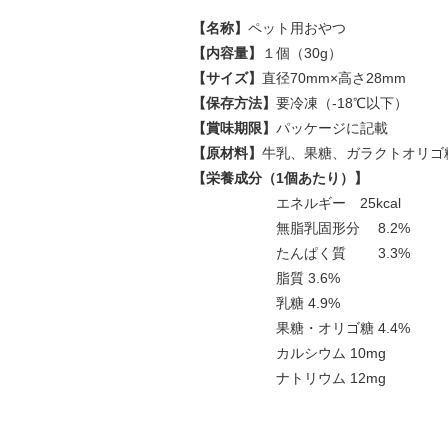
【名称】
ペット用おやつ
【内容量】
１個（30g）
【サイズ】
直径70mm×高さ28mm
【保存方法】
要冷凍（-18℃以下）
【賞味期限】
パッケージに記載
【原材料】
牛乳、果糖、ガラクトオリゴ
【栄養成分（1個あたり）】
エネルギー 25kcal
無脂乳固形分 8.2%
たんぱく質 3.3%
脂質 3.6%
乳糖 4.9%
果糖・オリゴ糖 4.4%
カルシウム 10mg
ナトリウム 12mg