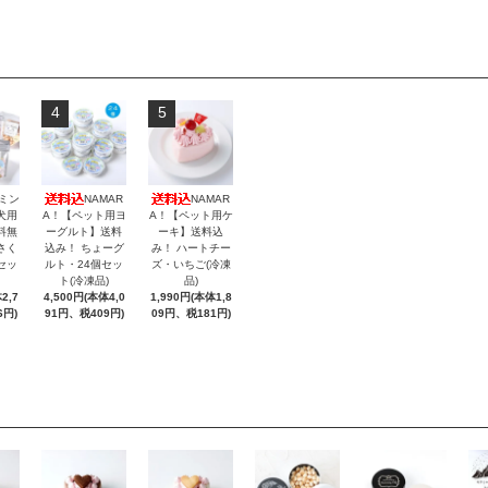
4
5
ミン
NAMAR
NAMAR
犬用
A！【ペット用ヨ
A！【ペット用ケ
料無
ーグルト】送料
ーキ】送料込
さく
込み！ ちょーグ
み！ ハートチー
セッ
ルト・24個セッ
ズ・いちご(冷凍
ト(冷凍品)
品)
2,7
4,500円(本体4,0
1,990円(本体1,8
6円)
91円、税409円)
09円、税181円)