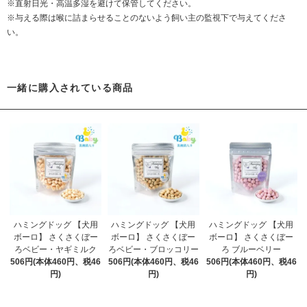
※直射日光・高温多湿を避けて保管してください。
※与える際は喉に詰まらせることのないよう飼い主の監視下で与えてくださ
い。
一緒に購入されている商品
ハミングドッグ 【犬用
ハミングドッグ 【犬用
ハミングドッグ 【犬用
ボーロ】 さくさくぼー
ボーロ】 さくさくぼー
ボーロ】 さくさくぼー
ろベビー・ヤギミルク
ろベビー・ブロッコリー
ろ ブルーベリー
506円(本体460円、税46
506円(本体460円、税46
506円(本体460円、税46
円)
円)
円)