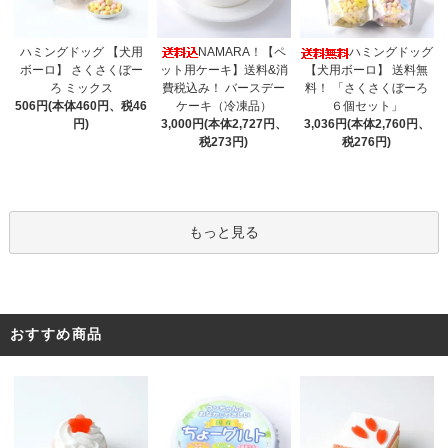
NAMARA！【ペ
ハミングドッグ 【犬用
ハミングドッグ
ット用ケーキ】送料&消
ボーロ】 さくさくぼー
【犬用ボーロ】 送料無
費税込み！ バースデー
ろ ミックス
料！ 「さくさくぼーろ
ケーキ（冷凍品）
506円(本体460円、税46
６個セット」
3,000円(本体2,727円、
円)
3,036円(本体2,760円、
税273円)
税276円)
もっと見る
おすすめ商品