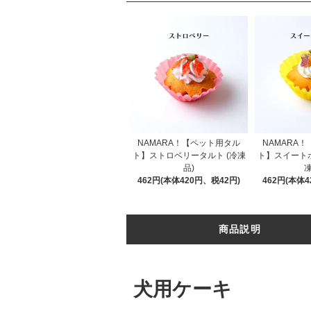
NAMARA！【ペット用タル
NAMARA
ト】ストロベリータルト (冷凍
ト】スイートポ
品)
凍
462円(本体420円、税42円)
462円(本体4
商品説明
犬用ケーキ