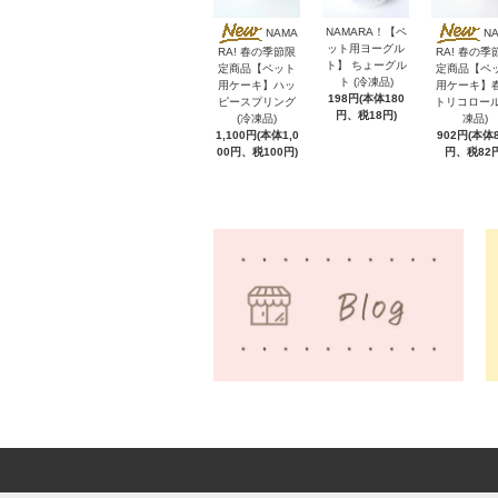
NAMARA！【ペ
NAMA
N
ット用ヨーグル
RA! 春の季節限
RA! 春の季
ト】 ちょーグル
定商品【ペット
定商品【ペ
ト (冷凍品)
用ケーキ】ハッ
用ケーキ】
198円(本体180
ピースプリング
トリコロール
円、税18円)
(冷凍品)
凍品)
1,100円(本体1,0
902円(本体8
00円、税100円)
円、税82円