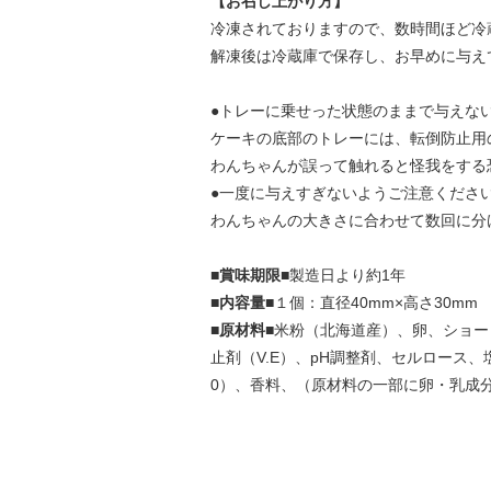
【お召し上がり方】
冷凍されておりますので、数時間ほど冷
解凍後は冷蔵庫で保存し、お早めに与え
●トレーに乗せった状態のままで与えな
ケーキの底部のトレーには、転倒防止用
わんちゃんが誤って触れると怪我をする
●一度に与えすぎないようご注意くださ
わんちゃんの大きさに合わせて数回に分
■賞味期限■
製造日より約1年
■内容量■
１個：直径40mm×高さ30mm
■原材料■
米粉（北海道産）、卵、ショー
止剤（V.E）、pH調整剤、セルロース
0）、香料、（原材料の一部に卵・乳成