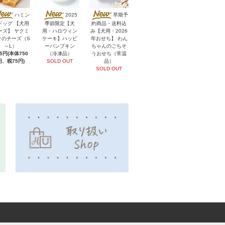
ハミン
2025
早期予
ドッグ 【犬用
季節限定【犬
約商品・送料込
ーズ】 ヤクミ
用・ハロウィン
み【犬用・2026
クのチーズ（S
ケーキ】ハッピ
年おせち】 わん
～L）
ーパンプキン
ちゃんのごちそ
25円(本体750
（冷凍品）
うおせち（常温
円、税75円)
SOLD OUT
品）
SOLD OUT