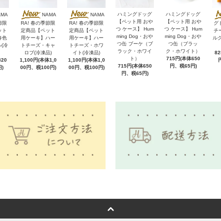
ハミングドッグ
ハミングドッグ
AMA
NAMA
NAMA
【ペット用 おや
【ペット用 おや
節限
RA! 春の季節限
RA! 春の季節限
グ
つ ケース】 Hum
つ ケース】 Hum
ット
定商品【ペット
定商品【ペット
チ
ming Dog・おや
ming Dog・おや
春色
用ケーキ】ハー
用ケーキ】ハー
ル
つ缶 ブーケ（ブ
つ缶（ブラッ
(冷
トチーズ・キャ
トチーズ・ホワ
ラック・ホワイ
ク・ホワイト）
ロブ(冷凍品)
イト(冷凍品)
8
ト）
715円(本体650
20
1,100円(本体1,0
1,100円(本体1,0
715円(本体650
円、税65円)
)
00円、税100円)
00円、税100円)
円、税65円)