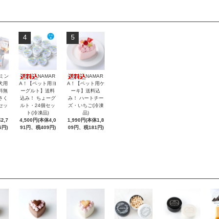
4
5
ミン
NAMAR
NAMAR
犬用
A！【ペット用ヨ
A！【ペット用ケ
料無
ーグルト】送料
ーキ】送料込
さく
込み！ ちょーグ
み！ ハートチー
セッ
ルト・24個セッ
ズ・いちご(冷凍
ト(冷凍品)
品)
2,7
4,500円(本体4,0
1,990円(本体1,8
6円)
91円、税409円)
09円、税181円)