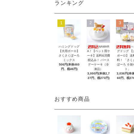
ランキング
1
2
3
ハミングドッグ
NAMAR
ハ
【犬用ボーロ】
A！【ペット用ケ
グドッグ 【
さくさくぼーろ
ーキ】送料&消費
ボーロ】 送
ミックス
税込み！ バース
料！ 「さく
506円(本体460
デーケーキ（冷
ぼーろ ６個
円、税46円)
凍品）
ト」
3,000円(本体2,7
3,036円(本体
27円、税273円)
60円、税27
おすすめ商品