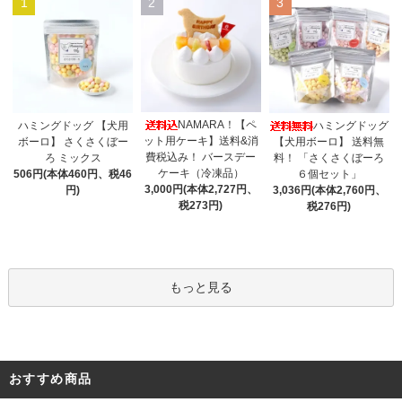
1
2
3
NAMARA！【ペ
ハミングドッグ 【犬用
ハミングドッグ
ット用ケーキ】送料&消
ボーロ】 さくさくぼー
【犬用ボーロ】 送料無
費税込み！ バースデー
ろ ミックス
料！ 「さくさくぼーろ
ケーキ（冷凍品）
506円(本体460円、税46
６個セット」
3,000円(本体2,727円、
円)
3,036円(本体2,760円、
税273円)
税276円)
もっと見る
おすすめ商品