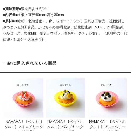
■賞味期限■
製造日より約1年
■内容量■
１個：直径40mm×高さ30mm
■原材料■
米粉（北海道産）、卵、ショートニング、豆乳加工食品、脱脂粉乳、
さつまいも加工食品、かぼちゃの種/乳化剤、酸化防止剤（V.E）、pH調整剤、
セルロース、塩化Mg、焼ミョウバン、着色料（クチナシ黄）、（原材料の一部
に卵・乳成分・大豆を含む）
一緒に購入されている商品
NAMARA！【ペット用
NAMARA！【ペット用
NAMARA！【ペット用
タルト】ストロベリータ
タルト】パンプキン タ
タルト】ブルーベリー