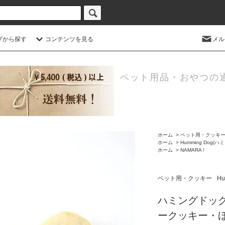
プから探す
コンテンツを見る
メル
ペット用品・おやつの
ホーム
>
ペット用・クッキ
ホーム
>
Humming Dog(
ホーム
>
NAMARA !
ペット用・クッキー
H
ハミングドッグ
ークッキー・ほ