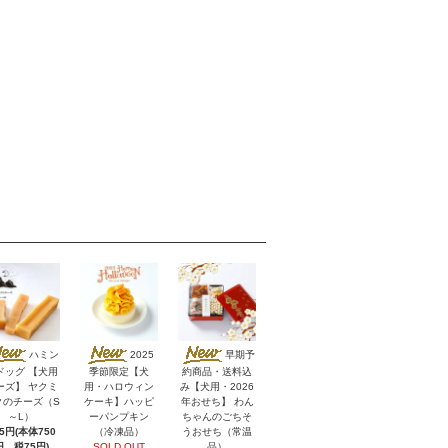
ハミン
2025
早期予
ドッグ 【犬用
季節限定【犬
約商品・送料込
ーズ】 ヤクミ
用・ハロウィン
み【犬用・2026
クのチーズ（S
ケーキ】ハッピ
年おせち】 わん
～L）
ーパンプキン
ちゃんのごちそ
25円(本体750
（冷凍品）
うおせち（常温
円、税75円)
SOLD OUT
品）