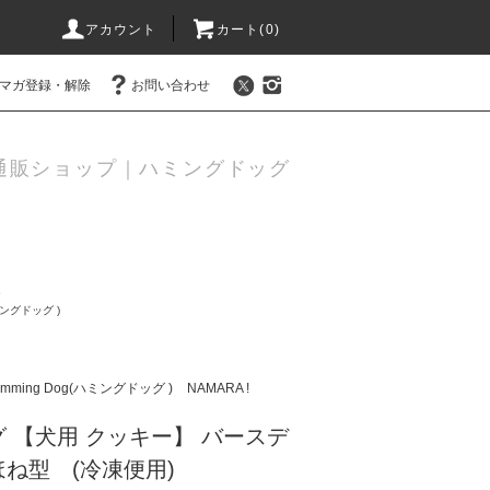
アカウント
カート(
0
)
マガ登録・解除
お問い合わせ
通販ショップ｜ハミングドッグ
ー
ハミングドッグ )
umming Dog(ハミングドッグ )
NAMARA !
 【犬用 クッキー】 バースデ
ね型 (冷凍便用)