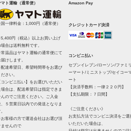
ヤマト運輸（通常便）
Amazon Pay
全国一律料金：1,000円（通常便）
クレジットカード決済
※5,400円（税込）以上お買い上げ
の場合は送料無料です。
※常温品はヤマト運輸の通常便にて
コンビニ払い
お届けします。
セブンイレブン/ローソン/ファミ
※配達希望日、希望時間帯をお選び
ーマート/ミニストップ/セイコー
ください。
ート
【コンビニ払い】をお選びいただい
【決済手数料：一律２２０円】
た場合は、配送希望日は指定できま
【支払期限：７日間】
せんのでご注意ください。ご入金
後、５営業日以内での発送となりま
《ご注意ください》
す。
お支払方法でコンビニ決済をご選
※お客様の方で運送会社はお選び頂
いただいた場合は、
けませんので
日付け指定は出来ませんのでご注