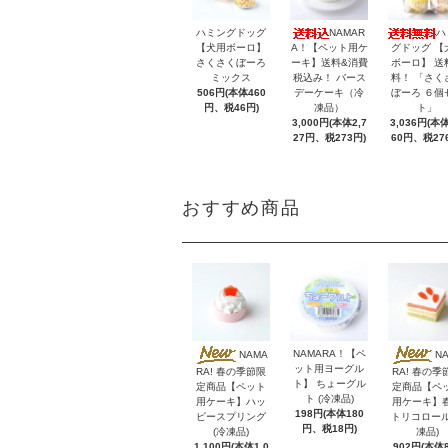
ハミングドッグ
NAMAR
ハ
【犬用ボーロ】
A！【ペット用ケ
グドッグ 【
さくさくぼーろ
ーキ】送料&消費
ボーロ】 送
ミックス
税込み！ バース
料！ 「さく
506円(本体460
デーケーキ（冷
ぼーろ ６個
円、税46円)
凍品）
ト」
3,000円(本体2,7
3,036円(本体
27円、税273円)
60円、税27
おすすめ商品
NAMARA！【ペ
NAMA
N
ット用ヨーグル
RA! 春の季節限
RA! 春の季
ト】 ちょーグル
定商品【ペット
定商品【ペ
ト (冷凍品)
用ケーキ】ハッ
用ケーキ】
198円(本体180
ピースプリング
トリコロール
円、税18円)
(冷凍品)
凍品)
1,100円(本体1,0
902円(本体8