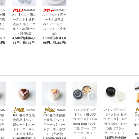
ミン
NAMAR
NAMAR
犬用
A！【ペット用ヨ
A！【ペット用ケ
料無
ーグルト】送料
ーキ】送料込
さく
込み！ ちょーグ
み！ ハートチー
セッ
ルト・24個セッ
ズ・いちご(冷凍
ト(冷凍品)
品)
2,7
4,500円(本体4,0
1,990円(本体1,8
6円)
91円、税409円)
09円、税181円)
ハミングドッグ
ハミングドッグ
AMA
NAMA
NAMA
【ペット用 おや
【ペット用 おや
節限
RA! 春の季節限
RA! 春の季節限
グ
つ ケース】 Hum
つ ケース】 Hum
ット
定商品【ペット
定商品【ペット
チ
ming Dog・おや
ming Dog・おや
春色
用ケーキ】ハー
用ケーキ】ハー
ル
つ缶 ブーケ（ブ
つ缶（ブラッ
(冷
トチーズ・キャ
トチーズ・ホワ
ラック・ホワイ
ク・ホワイト）
ロブ(冷凍品)
イト(冷凍品)
8
ト）
715円(本体650
20
1,100円(本体1,0
1,100円(本体1,0