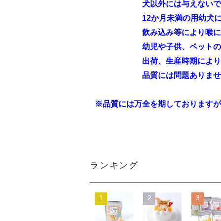
犬以外には与えないでく
12か月未満の用幼犬には
飲み込み等により喉に詰まらせ
幼児や子供、ペットの手の届
出荷、生産時期により色・形
品質には問題ありませ
※品質には万全を期しておりますが
ランキング
1
2
3