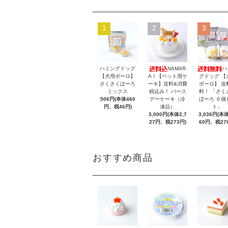
1
2
3
ハミングドッグ
NAMAR
ハ
【犬用ボーロ】
A！【ペット用ケ
グドッグ 【
さくさくぼーろ
ーキ】送料&消費
ボーロ】 送
ミックス
税込み！ バース
料！ 「さく
506円(本体460
デーケーキ（冷
ぼーろ ６個
円、税46円)
凍品）
ト」
3,000円(本体2,7
3,036円(本体
27円、税273円)
60円、税27
おすすめ商品