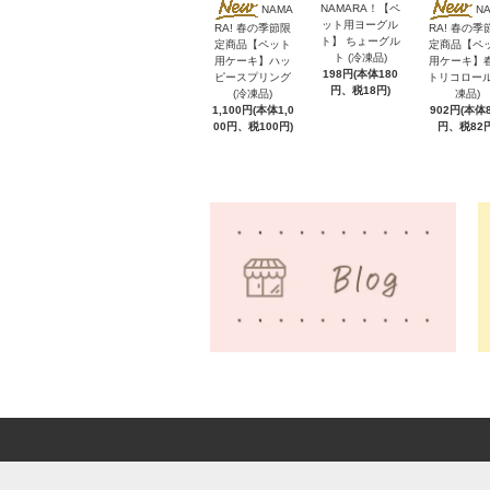
NAMARA！【ペ
NAMA
N
ット用ヨーグル
RA! 春の季節限
RA! 春の季
ト】 ちょーグル
定商品【ペット
定商品【ペ
ト (冷凍品)
用ケーキ】ハッ
用ケーキ】
198円(本体180
ピースプリング
トリコロール
円、税18円)
(冷凍品)
凍品)
1,100円(本体1,0
902円(本体8
00円、税100円)
円、税82円