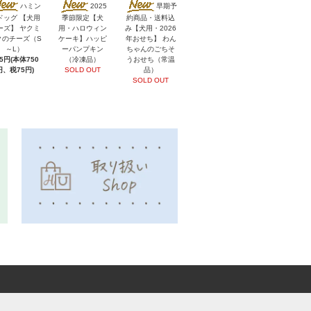
ハミン
2025
早期予
ドッグ 【犬用
季節限定【犬
約商品・送料込
ーズ】 ヤクミ
用・ハロウィン
み【犬用・2026
クのチーズ（S
ケーキ】ハッピ
年おせち】 わん
～L）
ーパンプキン
ちゃんのごちそ
25円(本体750
（冷凍品）
うおせち（常温
円、税75円)
SOLD OUT
品）
SOLD OUT