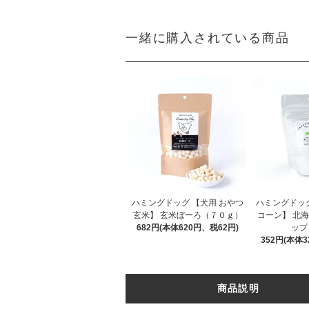
一緒に購入されている商品
ハミングドッグ 【犬用 おやつ
ハミングドッグ
玄米】 玄米ぼーろ（７０ｇ）
コーン】 北
682円(本体620円、税62円)
ップ
352円(本体3
商品説明