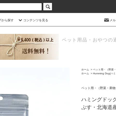
プから探す
コンテンツを見る
メル
ペット用品・おやつの
ホーム
>
ペット用・（野菜・
ホーム
>
Humming Dog(
ペット用・（野菜・果物
ハミングドッグ
ぷす・北海道