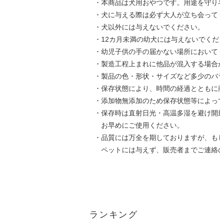
・本商品は犬用おやつです。用途を守り
・犬に与える際は必ず大人が立ち会って
・犬以外には与えないでください。
・12カ月未満の幼犬には与えないでくだ
・幼児子供の手の届かない場所において
・製造工程上まれに他品が混入する場合
・製品の色・形状・サイズなど多少のバ
・保存状態により、時間の経過とともに
・添加物無添加のため保存状態等によっ
・保存時は直射日光・高温多湿を避け開
お早めにご使用ください。
・品質には万全を期しておりますが、も
ペットには与えず、販売者までご連絡
ランキング