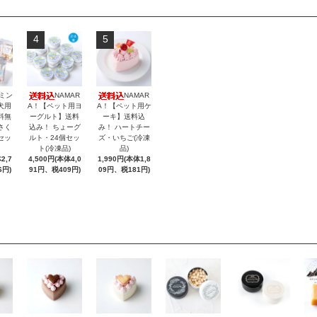
4
5
ミン
NAMAR
NAMAR
犬用
A！【ペット用ヨ
A！【ペット用ケ
料無
ーグルト】送料
ーキ】送料込
さく
込み！ ちょーグ
み！ ハートチー
セッ
ルト・24個セッ
ズ・いちご(冷凍
ト(冷凍品)
品)
2,7
4,500円(本体4,0
1,990円(本体1,8
6円)
91円、税409円)
09円、税181円)