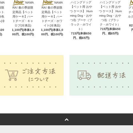
ハミングドッグ
ハミングドッグ
AMA
NAMA
NAMA
【ペット用 おや
【ペット用 おや
節限
RA! 春の季節限
RA! 春の季節限
グ
つ ケース】 Hum
つ ケース】 Hum
ット
定商品【ペット
定商品【ペット
チ
ming Dog・おや
ming Dog・おや
春色
用ケーキ】ハー
用ケーキ】ハー
ル
つ缶 ブーケ（ブ
つ缶（ブラッ
(冷
トチーズ・キャ
トチーズ・ホワ
ラック・ホワイ
ク・ホワイト）
ロブ(冷凍品)
イト(冷凍品)
8
ト）
715円(本体650
20
1,100円(本体1,0
1,100円(本体1,0
715円(本体650
円、税65円)
)
00円、税100円)
00円、税100円)
円、税65円)