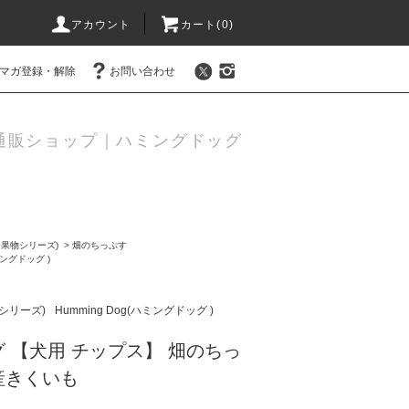
アカウント
カート(
0
)
マガ登録・解除
お問い合わせ
通販ショップ｜ハミングドッグ
果物シリーズ)
>
畑のちっぷす
ハミングドッグ )
シリーズ)
Humming Dog(ハミングドッグ )
 【犬用 チップス】 畑のちっ
産きくいも