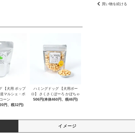
買い物を続ける
 【犬用 ポップ
ハミングドッグ 【犬用ボー
海道マルシェ・ポ
ロ】 さくさくぼーろ かぼちゃ
コーン
506円(本体460円、税46円)
20円、税32円)
イメージ