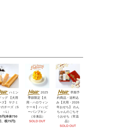
ハミン
2025
早期予
ドッグ 【犬用
季節限定【犬
約商品・送料込
ーズ】 ヤクミ
用・ハロウィン
み【犬用・2026
クのチーズ（S
ケーキ】ハッピ
年おせち】 わん
～L）
ーパンプキン
ちゃんのごちそ
25円(本体750
（冷凍品）
うおせち（常温
円、税75円)
SOLD OUT
品）
SOLD OUT