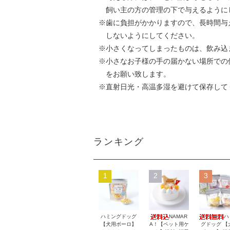
飼い主の方の管理の下で与えるように
※歯に負担がかかりますので、長時間与
しないようにしてください。
※小さくなってしまったものは、飲み込
※小さなお子様の手の届かない場所での
をお願い致します。
※直射日光・高温多湿を避けて保存して
ランキング
1
2
3
ハミングドッグ
NAMAR
ハ
【犬用ボーロ】
A！【ペット用ケ
グドッグ 【