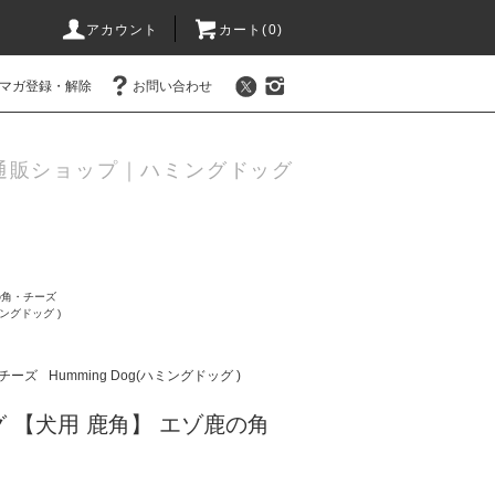
アカウント
カート(
0
)
マガ登録・解除
お問い合わせ
通販ショップ｜ハミングドッグ
の角・チーズ
ハミングドッグ )
チーズ
Humming Dog(ハミングドッグ )
 【犬用 鹿角】 エゾ鹿の角