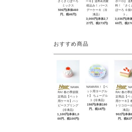
さくさくぼーろ
ーキ】送料&消費
ボーロ】 送
ミックス
税込み！ バース
料！ 「さく
506円(本体460
デーケーキ（冷
ぼーろ ６個
円、税46円)
凍品）
ト」
3,000円(本体2,7
3,036円(本体
27円、税273円)
60円、税27
おすすめ商品
NAMARA！【ペ
NAMA
N
ット用ヨーグル
RA! 春の季節限
RA! 春の季
ト】 ちょーグル
定商品【ペット
定商品【ペ
ト (冷凍品)
用ケーキ】ハッ
用ケーキ】
198円(本体180
ピースプリング
トリコロール
円、税18円)
(冷凍品)
凍品)
1,100円(本体1,0
902円(本体8
00円、税100円)
円、税82円