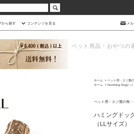
プから探す
コンテンツを見る
メル
ペット用品・おやつの
ホーム
>
ペット用・エゾ鹿
ホーム
>
Humming Dog(
ペット用・エゾ鹿の角・
ハミングドッグ
（LLサイズ）