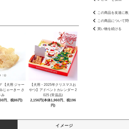
この商品を友達に教
この商品について問
買い物を続ける
 【犬用 ジャー
【犬用・2025年クリスマスお
みじゃーきー さ
やつ】アドベントカレンダー 2
さみ
025 (常温品)
60円、税86円)
2,156円(本体1,960円、税196
円)
イメージ