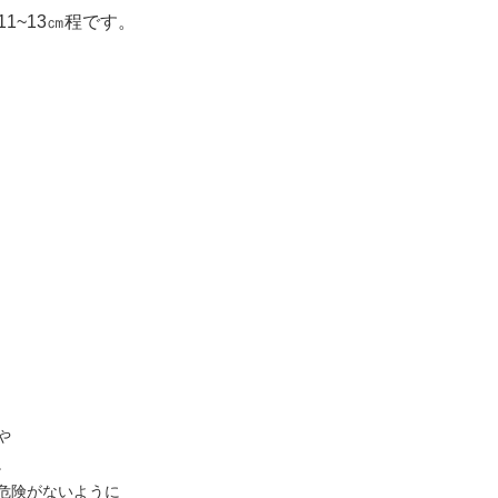
1~13㎝程です。
や
。
危険がないように