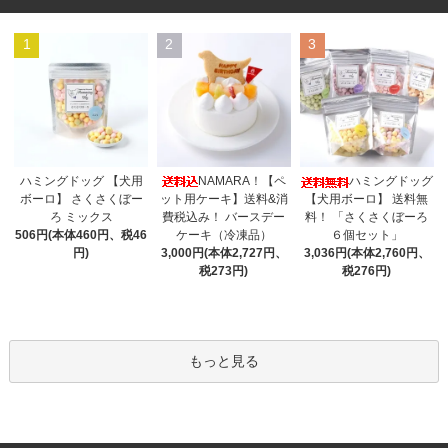
1
2
3
NAMARA！【ペ
ハミングドッグ 【犬用
ハミングドッグ
ット用ケーキ】送料&消
ボーロ】 さくさくぼー
【犬用ボーロ】 送料無
費税込み！ バースデー
ろ ミックス
料！ 「さくさくぼーろ
ケーキ（冷凍品）
506円(本体460円、税46
６個セット」
3,000円(本体2,727円、
円)
3,036円(本体2,760円、
税273円)
税276円)
もっと見る