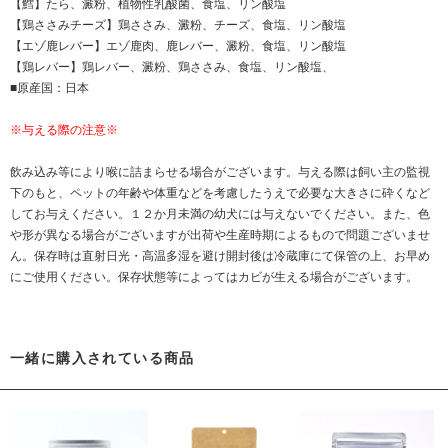
【鱈】たら、澱粉、植物性乳酸菌、食塩、リン酸塩
【鶏ささみチーズ】鶏ささみ、澱粉、チーズ、食塩、リン酸塩
【エゾ鹿レバー】エゾ鹿肉、鹿レバー、澱粉、食塩、リン酸塩
【鶏レバー】鶏レバー、澱粉、鶏ささみ、食塩、リン酸塩、
■原産国：日本
※与える際の注意※
飲み込み等により喉に詰まらせる場合がございます。与える際は飼い主の監視
下のもと、ペットの年齢や体重などを考慮したうえで必要な大きさに砕くなど
してお与えください。１２か月未満の幼犬には与えないでください。また、色
や形が異なる場合がございますが出荷や生産時期によるもので問題ございませ
ん。保存時は直射日光・高温多湿を避け開封後は冷蔵庫にて保管の上、お早め
にご使用ください。保存状態等によってはカビが生える場合がございます。
一緒に購入されている商品