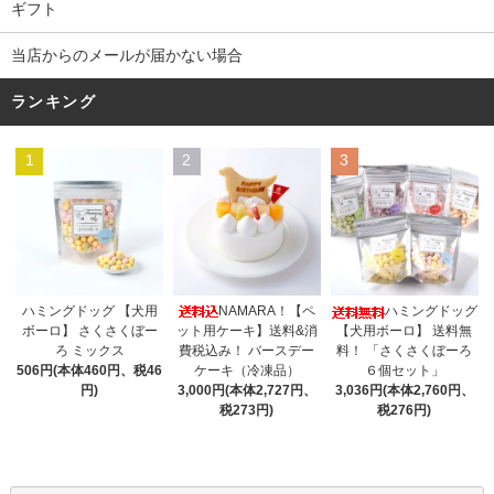
ギフト
当店からのメールが届かない場合
ランキング
1
2
3
NAMARA！【ペ
ハミングドッグ 【犬用
ハミングドッグ
ット用ケーキ】送料&消
ボーロ】 さくさくぼー
【犬用ボーロ】 送料無
費税込み！ バースデー
ろ ミックス
料！ 「さくさくぼーろ
ケーキ（冷凍品）
506円(本体460円、税46
６個セット」
3,000円(本体2,727円、
円)
3,036円(本体2,760円、
税273円)
税276円)